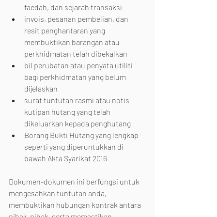
faedah, dan sejarah transaksi
invois, pesanan pembelian, dan 
resit penghantaran yang 
membuktikan barangan atau 
perkhidmatan telah dibekalkan
bil perubatan atau penyata utiliti 
bagi perkhidmatan yang belum 
dijelaskan
surat tuntutan rasmi atau notis 
kutipan hutang yang telah 
dikeluarkan kepada penghutang
Borang Bukti Hutang yang lengkap 
seperti yang diperuntukkan di 
bawah Akta Syarikat 2016
Dokumen-dokumen ini berfungsi untuk 
mengesahkan tuntutan anda, 
membuktikan hubungan kontrak antara 
pihak-pihak, serta memastikan 