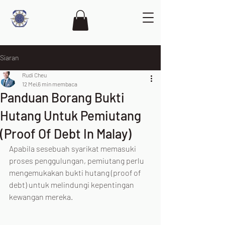
Siaran
Rudi Cheu
12 Mei
6 min membaca
Panduan Borang Bukti
Hutang Untuk Pemiutang
(Proof Of Debt In Malay)
Apabila sesebuah syarikat memasuki 
proses penggulungan, pemiutang perlu 
mengemukakan bukti hutang (proof of 
debt) untuk melindungi kepentingan 
kewangan mereka.