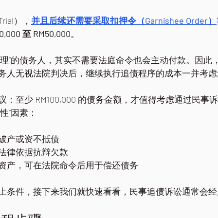
ial），
并且后续还需要采取扣押令（Garnishee Order）
00 至 RM50,000
。
道理”的债务人，其实不需要法庭命令也会主动付款。因此
务人无视法院判决后，继续执行追债程序的成本一并考虑
：至少 RM100,000 的债务金额，才值得考虑通过民
性”因素：
破产或资不抵债
法律依据抗辩欠款
资产，可在法院命令后用于偿还债务
上条件，接下来我们就快速看看，民事追债诉讼通常会经