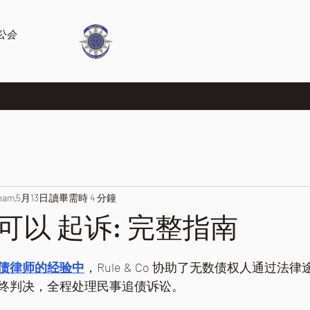
公会
Team
5月13日
讀畢需時 4 分鐘
可以 起诉: 完整指南
债律师的经验中
，Rule & Co 协助了无数债权人通过法
终判决，全程处理民事追债诉讼。