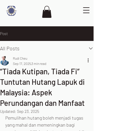
Post
All Posts
Rudi Cheu
Sep 17, 2025
3 min read
“Tiada Kutipan, Tiada Fi”
Tuntutan Hutang Lapuk di
Malaysia: Aspek
Perundangan dan Manfaat
Updated:
Sep 23, 2025
Pemulihan hutang boleh menjadi tugas 
yang mahal dan memeningkan bagi 