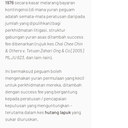
1976
 secara kasar melarang bayaran 
kontingensi (di mana yuran peguam 
adalah semata-mata peratusan daripada 
jumlah yang dipulihkan) bagi 
perkhidmatan litigasi, struktur 
gabungan yuran asas ditambah success 
fee dibenarkan (rujuk kes 
Chai Chee Chin 
& Others v. Tetuan Zahari Ong & Co [2005] 
MLJU 623
, dan lain-lain).
Ini bermaksud peguam boleh 
mengenakan yuran permulaan yang kecil 
untuk perkhidmatan mereka, ditambah 
dengan success fee yang bergantung 
kepada peratusan / pencapaian 
keputusan yang menguntungkan – 
terutama dalam kes 
hutang lapuk
 yang 
sukar diuruskan.